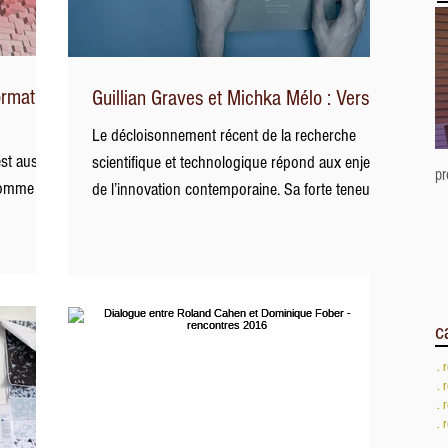
formation
Guillian Graves et Michka Mélo : Versus
Le décloisonnement récent de la recherche
est aussi
scientifique et technologique répond aux enjeux
p
comme la
de l’innovation contemporaine. Sa forte teneur...
c
. 
. 
. 
. 