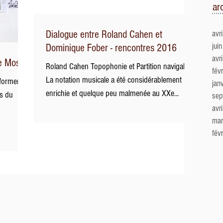
ar
Dialogue entre Roland Cahen et
avr
jui
Dominique Fober - rencontres 2016
avr
ie Mossé
Roland Cahen Topophonie et Partition navigable
fév
La notation musicale a été considérablement
former
jan
enrichie et quelque peu malmenée au XXe...
es du
sep
avr
mar
fév