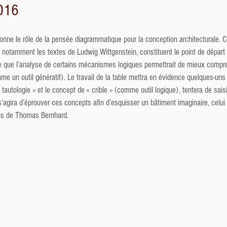
2016
nne le rôle de la pensée diagrammatique pour la conception architecturale. Ce
t notamment les textes de Ludwig Wittgenstein, constituent le point de départ p
èse que l’analyse de certains mécanismes logiques permettrait de mieux compre
 un outil génératif). Le travail de la table mettra en évidence quelques-un
autologie » et le concept de « crible » (comme outil logique), tentera de saisir
s’agira d’éprouver ces concepts afin d’esquisser un bâtiment imaginaire, celu
ns de Thomas Bernhard.