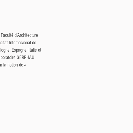
aculté d’Architecture 
itat Internacional de 
ogne, Espagne, Italie et 
 laboratoire GERPHAU, 
r la notion de « 